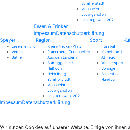
Schifferstadt
Mannheim
Ludwigshafen
Landtagswahl 2021
Essen & Trinken
Impessum
Datenschutzerklärung
Speyer
Region
Sport
Kul
Lesermeinung
Rhein-Neckar-Pfalz
Fussball
Vereine
Römerberg-Dudenhofen
Kampfsport
Satire
Aus den Ländern
Athletik
Böhl-Iggelheim
Wassersport
Haßloch
Sonsige
Heidelberg
Basketball
Schifferstadt
Handball
Mannheim
Ludwigshafen
Landtagswahl 2021
Impessum
Datenschutzerklärung
Wir nutzen Cookies auf unserer Website. Einige von ihnen s