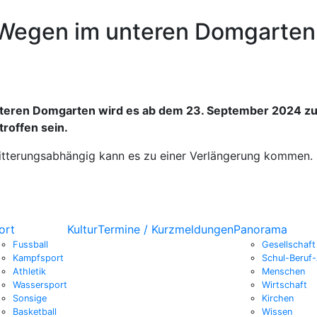
 Wegen im unteren Domgarten
nteren Domgarten wird es ab dem 23. September 2024 z
roffen sein.
itterungsabhängig kann es zu einer Verlängerung kommen.
ort
Kultur
Termine / Kurzmeldungen
Panorama
Fussball
Gesellschaft
Kampfsport
Schul-Beruf-
Athletik
Menschen
Wassersport
Wirtschaft
Sonsige
Kirchen
Basketball
Wissen