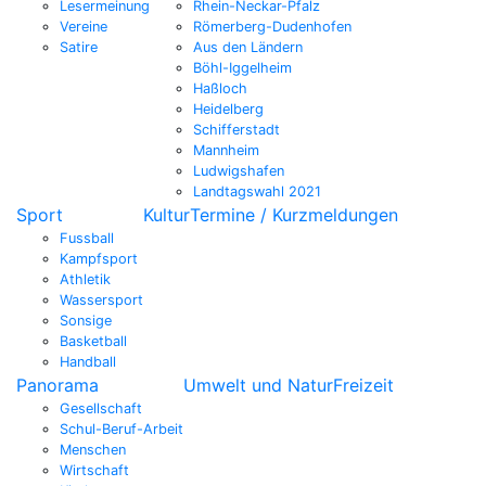
Lesermeinung
Rhein-Neckar-Pfalz
Vereine
Römerberg-Dudenhofen
Satire
Aus den Ländern
Böhl-Iggelheim
Haßloch
Heidelberg
Schifferstadt
Mannheim
Ludwigshafen
Landtagswahl 2021
Sport
Kultur
Termine / Kurzmeldungen
Fussball
Kampfsport
Athletik
Wassersport
Sonsige
Basketball
Handball
Panorama
Umwelt und Natur
Freizeit
Gesellschaft
Schul-Beruf-Arbeit
Menschen
Wirtschaft