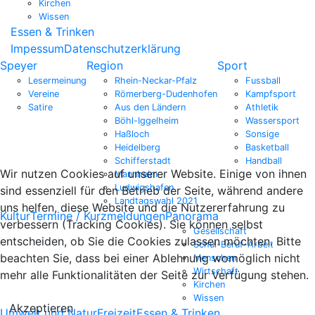
Kirchen
Wissen
Essen & Trinken
Impessum
Datenschutzerklärung
Speyer
Region
Sport
Lesermeinung
Rhein-Neckar-Pfalz
Fussball
Vereine
Römerberg-Dudenhofen
Kampfsport
Satire
Aus den Ländern
Athletik
Böhl-Iggelheim
Wassersport
Haßloch
Sonsige
Heidelberg
Basketball
Schifferstadt
Handball
Wir nutzen Cookies auf unserer Website. Einige von ihnen
Mannheim
Ludwigshafen
sind essenziell für den Betrieb der Seite, während andere
Landtagswahl 2021
uns helfen, diese Website und die Nutzererfahrung zu
Kultur
Termine / Kurzmeldungen
Panorama
verbessern (Tracking Cookies). Sie können selbst
Gesellschaft
entscheiden, ob Sie die Cookies zulassen möchten. Bitte
Schul-Beruf-Arbeit
beachten Sie, dass bei einer Ablehnung womöglich nicht
Menschen
Wirtschaft
mehr alle Funktionalitäten der Seite zur Verfügung stehen.
Kirchen
Wissen
Akzeptieren
Umwelt und Natur
Freizeit
Essen & Trinken