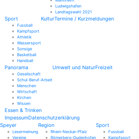
Mannheim
Ludwigshafen
Landtagswahl 2021
Sport
Kultur
Termine / Kurzmeldungen
Fussball
Kampfsport
Athletik
Wassersport
Sonsige
Basketball
Handball
Panorama
Umwelt und Natur
Freizeit
Gesellschaft
Schul-Beruf-Arbeit
Menschen
Wirtschaft
Kirchen
Wissen
Essen & Trinken
Impessum
Datenschutzerklärung
Speyer
Region
Sport
Lesermeinung
Rhein-Neckar-Pfalz
Fussball
Vereine
Römerberg-Dudenhofen
Kampfsport