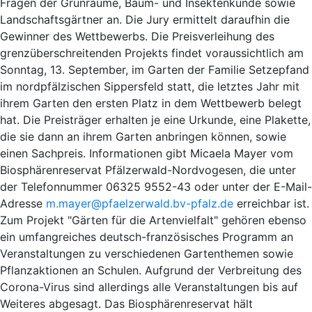
Fragen der Grünräume, Baum- und Insektenkunde sowie
Landschaftsgärtner an. Die Jury ermittelt daraufhin die
Gewinner des Wettbewerbs. Die Preisverleihung des
grenzüberschreitenden Projekts findet voraussichtlich am
Sonntag, 13. September, im Garten der Familie Setzepfand
im nordpfälzischen Sippersfeld statt, die letztes Jahr mit
ihrem Garten den ersten Platz in dem Wettbewerb belegt
hat. Die Preisträger erhalten je eine Urkunde, eine Plakette,
die sie dann an ihrem Garten anbringen können, sowie
einen Sachpreis. Informationen gibt Micaela Mayer vom
Biosphärenreservat Pfälzerwald-Nordvogesen, die unter
der Telefonnummer 06325 9552-43 oder unter der E-Mail-
Adresse
m.mayer@pfaelzerwald.bv-pfalz.de
erreichbar ist.
Zum Projekt "Gärten für die Artenvielfalt" gehören ebenso
ein umfangreiches deutsch-französisches Programm an
Veranstaltungen zu verschiedenen Gartenthemen sowie
Pflanzaktionen an Schulen. Aufgrund der Verbreitung des
Corona-Virus sind allerdings alle Veranstaltungen bis auf
Weiteres abgesagt. Das Biosphärenreservat hält