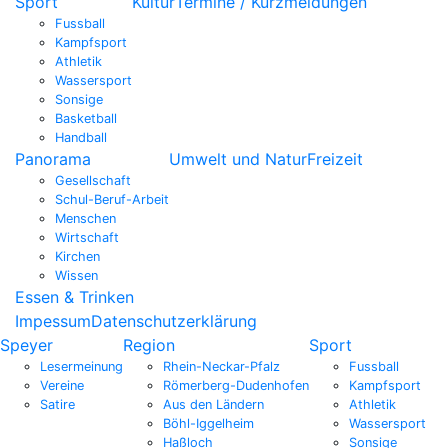
Sport
Kultur
Termine / Kurzmeldungen
Fussball
Kampfsport
Athletik
Wassersport
Sonsige
Basketball
Handball
Panorama
Umwelt und Natur
Freizeit
Gesellschaft
Schul-Beruf-Arbeit
Menschen
Wirtschaft
Kirchen
Wissen
Essen & Trinken
Impessum
Datenschutzerklärung
Speyer
Region
Sport
Lesermeinung
Rhein-Neckar-Pfalz
Fussball
Vereine
Römerberg-Dudenhofen
Kampfsport
Satire
Aus den Ländern
Athletik
Böhl-Iggelheim
Wassersport
Haßloch
Sonsige