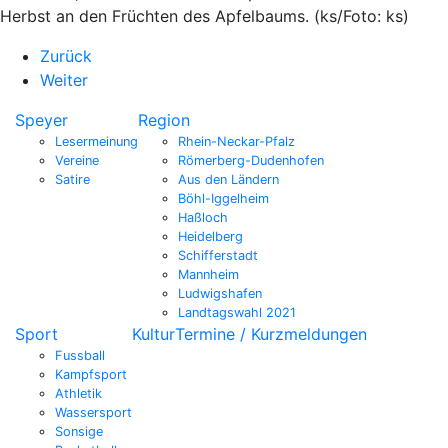
Herbst an den Früchten des Apfelbaums. (ks/Foto: ks)
Zurück
Weiter
Speyer
Region
Lesermeinung
Rhein-Neckar-Pfalz
Vereine
Römerberg-Dudenhofen
Satire
Aus den Ländern
Böhl-Iggelheim
Haßloch
Heidelberg
Schifferstadt
Mannheim
Ludwigshafen
Landtagswahl 2021
Sport
Kultur
Termine / Kurzmeldungen
Fussball
Kampfsport
Athletik
Wassersport
Sonsige