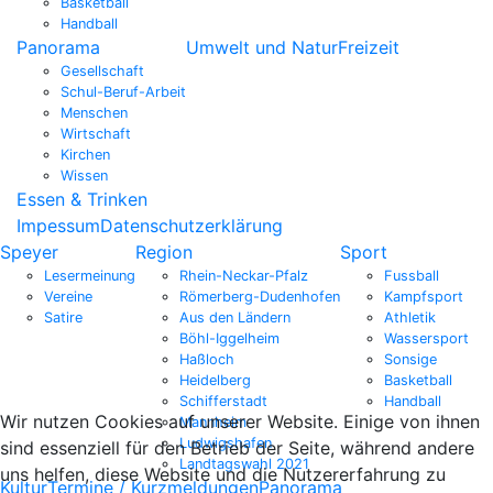
Basketball
Handball
Panorama
Umwelt und Natur
Freizeit
Gesellschaft
Schul-Beruf-Arbeit
Menschen
Wirtschaft
Kirchen
Wissen
Essen & Trinken
Impessum
Datenschutzerklärung
Speyer
Region
Sport
Lesermeinung
Rhein-Neckar-Pfalz
Fussball
Vereine
Römerberg-Dudenhofen
Kampfsport
Satire
Aus den Ländern
Athletik
Böhl-Iggelheim
Wassersport
Haßloch
Sonsige
Heidelberg
Basketball
Schifferstadt
Handball
Wir nutzen Cookies auf unserer Website. Einige von ihnen
Mannheim
Ludwigshafen
sind essenziell für den Betrieb der Seite, während andere
Landtagswahl 2021
uns helfen, diese Website und die Nutzererfahrung zu
Kultur
Termine / Kurzmeldungen
Panorama