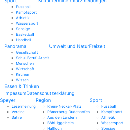
Sport
Kultur
Termine / Kurzmeldungen
Fussball
Kampfsport
Athletik
Wassersport
Sonsige
Basketball
Handball
Panorama
Umwelt und Natur
Freizeit
Gesellschaft
Schul-Beruf-Arbeit
Menschen
Wirtschaft
Kirchen
Wissen
Essen & Trinken
Impessum
Datenschutzerklärung
Speyer
Region
Sport
Lesermeinung
Rhein-Neckar-Pfalz
Fussball
Vereine
Römerberg-Dudenhofen
Kampfsport
Satire
Aus den Ländern
Athletik
Böhl-Iggelheim
Wassersport
Haßloch
Sonsige