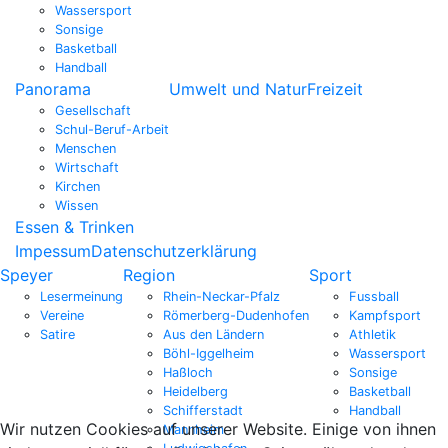
Wassersport
Sonsige
Basketball
Handball
Panorama
Umwelt und Natur
Freizeit
Gesellschaft
Schul-Beruf-Arbeit
Menschen
Wirtschaft
Kirchen
Wissen
Essen & Trinken
Impessum
Datenschutzerklärung
Speyer
Region
Sport
Lesermeinung
Rhein-Neckar-Pfalz
Fussball
Vereine
Römerberg-Dudenhofen
Kampfsport
Satire
Aus den Ländern
Athletik
Böhl-Iggelheim
Wassersport
Haßloch
Sonsige
Heidelberg
Basketball
Schifferstadt
Handball
Wir nutzen Cookies auf unserer Website. Einige von ihnen
Mannheim