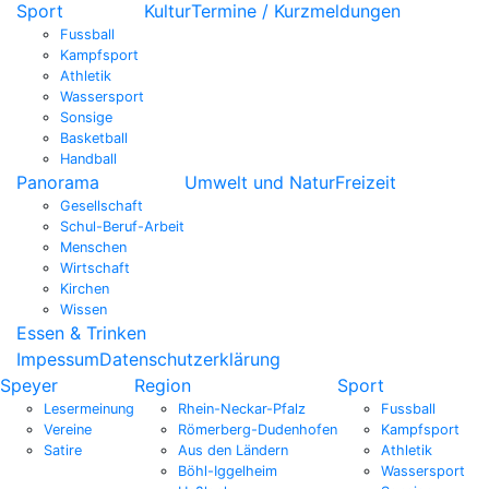
Sport
Kultur
Termine / Kurzmeldungen
Fussball
Kampfsport
Athletik
Wassersport
Sonsige
Basketball
Handball
Panorama
Umwelt und Natur
Freizeit
Gesellschaft
Schul-Beruf-Arbeit
Menschen
Wirtschaft
Kirchen
Wissen
Essen & Trinken
Impessum
Datenschutzerklärung
Speyer
Region
Sport
Lesermeinung
Rhein-Neckar-Pfalz
Fussball
Vereine
Römerberg-Dudenhofen
Kampfsport
Satire
Aus den Ländern
Athletik
Böhl-Iggelheim
Wassersport