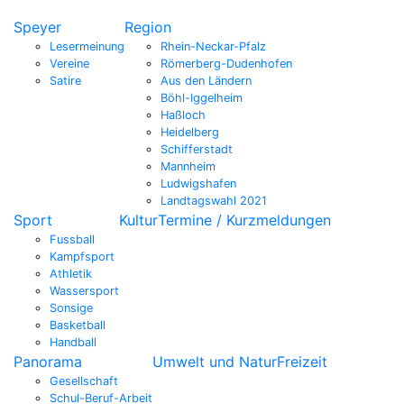
Speyer
Region
Lesermeinung
Rhein-Neckar-Pfalz
Vereine
Römerberg-Dudenhofen
Satire
Aus den Ländern
Böhl-Iggelheim
Haßloch
Heidelberg
Schifferstadt
Mannheim
Ludwigshafen
Landtagswahl 2021
Sport
Kultur
Termine / Kurzmeldungen
Fussball
Kampfsport
Athletik
Wassersport
Sonsige
Basketball
Handball
Panorama
Umwelt und Natur
Freizeit
Gesellschaft
Schul-Beruf-Arbeit