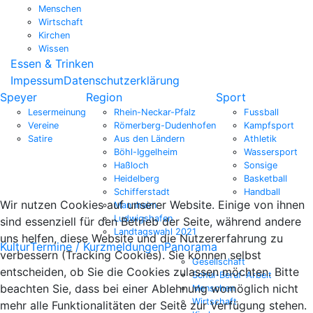
Menschen
Wirtschaft
Kirchen
Wissen
Essen & Trinken
Impessum
Datenschutzerklärung
Speyer
Region
Sport
Lesermeinung
Rhein-Neckar-Pfalz
Fussball
Vereine
Römerberg-Dudenhofen
Kampfsport
Satire
Aus den Ländern
Athletik
Böhl-Iggelheim
Wassersport
Haßloch
Sonsige
Heidelberg
Basketball
Schifferstadt
Handball
Wir nutzen Cookies auf unserer Website. Einige von ihnen
Mannheim
Ludwigshafen
sind essenziell für den Betrieb der Seite, während andere
Landtagswahl 2021
uns helfen, diese Website und die Nutzererfahrung zu
Kultur
Termine / Kurzmeldungen
Panorama
verbessern (Tracking Cookies). Sie können selbst
Gesellschaft
entscheiden, ob Sie die Cookies zulassen möchten. Bitte
Schul-Beruf-Arbeit
beachten Sie, dass bei einer Ablehnung womöglich nicht
Menschen
Wirtschaft
mehr alle Funktionalitäten der Seite zur Verfügung stehen.