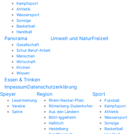
Kampfsport
Athletik
Wassersport
Sonsige
Basketball
Handball
Panorama
Umwelt und Natur
Freizeit
Gesellschaft
Schul-Beruf-Arbeit
Menschen
Wirtschaft
Kirchen
Wissen
Essen & Trinken
Impessum
Datenschutzerklärung
Speyer
Region
Sport
Lesermeinung
Rhein-Neckar-Pfalz
Fussball
Vereine
Römerberg-Dudenhofen
Kampfsport
Satire
Aus den Ländern
Athletik
Böhl-Iggelheim
Wassersport
Haßloch
Sonsige
Heidelberg
Basketball