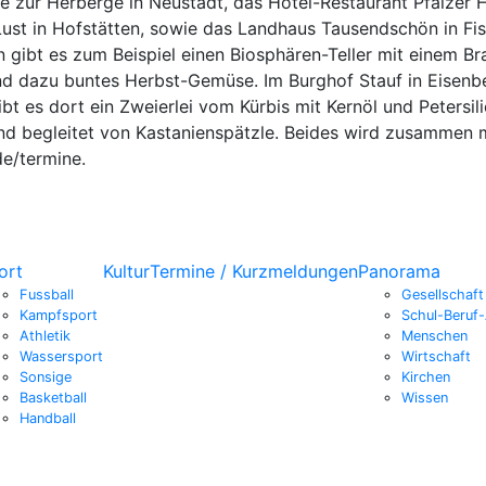
be zur Herberge in Neustadt, das Hotel-Restaurant Pfälzer 
 Lust in Hofstätten, sowie das Landhaus Tausendschön in Fi
 gibt es zum Beispiel einen Biosphären-Teller mit einem B
nd dazu buntes Herbst-Gemüse. Im Burghof Stauf in Eisenb
ibt es dort ein Zweierlei vom Kürbis mit Kernöl und Peters
und begleitet von Kastanienspätzle. Beides wird zusammen mi
e/termine.
ort
Kultur
Termine / Kurzmeldungen
Panorama
Fussball
Gesellschaft
Kampfsport
Schul-Beruf-
Athletik
Menschen
Wassersport
Wirtschaft
Sonsige
Kirchen
Basketball
Wissen
Handball