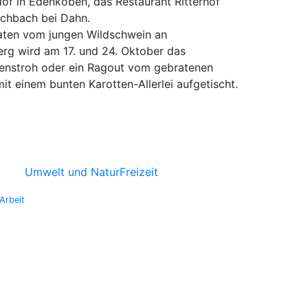
Hof in Edenkoben, das Restaurant Ritterhof
schbach bei Dahn.
raten vom jungen Wildschwein an
erg wird am 17. und 24. Oktober das
ilienstroh oder ein Ragout vom gebratenen
t einem bunten Karotten-Allerlei aufgetischt.
Umwelt und Natur
Freizeit
Arbeit