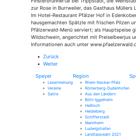
Finsterbrunnertal bei Trippstadt, die Weinstu
zur Rose in Burrweiler, das Gasthaus Müllers
Im Hotel-Restaurant Pfälzer Hof in Edenkoben
hausgemachten Spätzle mit frischen Pilzen u
Pfälzerwald-Menü serviert; als Hauptspeise g
Wildschwein, angerichtet mit Preiselbeerjus 
Informationen auch unter www.pfaelzerwald.d
Zurück
Weiter
Speyer
Region
Sp
Lesermeinung
Rhein-Neckar-Pfalz
Vereine
Römerberg-Dudenhofen
Satire
Aus den Ländern
Böhl-Iggelheim
Haßloch
Heidelberg
Schifferstadt
Mannheim
Ludwigshafen
Landtagswahl 2021