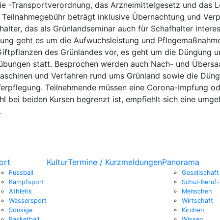
ie -Transportverordnung, das Arzneimittelgesetz und das L
ie Teilnahmegebühr beträgt inklusive Übernachtung und Ver
lter, das als Grünlandseminar auch für Schafhalter interes
ung geht es um die Aufwuchsleistung und Pflegemaßnahmen
 Giftpflanzen des Grünlandes vor, es geht um die Düngung 
ungen statt. Besprochen werden auch Nach- und Übersaate
aschinen und Verfahren rund ums Grünland sowie die Düng
 Verpflegung. Teilnehmende müssen eine Corona-Impfung o
ahl bei beiden Kursen begrenzt ist, empfiehlt sich eine u
.
ort
Kultur
Termine / Kurzmeldungen
Panorama
Fussball
Gesellschaft
Kampfsport
Schul-Beruf-
Athletik
Menschen
Wassersport
Wirtschaft
Sonsige
Kirchen
Basketball
Wissen