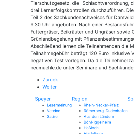
Tierschutzgesetz, die -Schlachtverordnung, d
drei Lernerfolgskontrollen durchzuführen. D
Teil 2 des Sachkundenachweises für Damwildha
9.30 Uhr angeboten. Nach einer Bestandsführ
Futtergräser, Beikräuter und Ungräser sowie
Grünlandbegehung mit Pflanzenbestimmungsüb
Abschließend lernen die Teilnehmenden die M
Teilnahmegebühr beträgt 120 Euro inklusive
negativen Test vorlegen. Da die Teilnehmerz
neumuehle.de unter Seminare und Sachkunde
Zurück
Weiter
Speyer
Region
Sp
Lesermeinung
Rhein-Neckar-Pfalz
Vereine
Römerberg-Dudenhofen
Satire
Aus den Ländern
Böhl-Iggelheim
Haßloch
Heidelberg