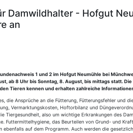
 Damwildhalter - Hofgut Neu
re an
ndenachweis 1 und 2 im Hofgut Neumühle bei Münchweile
gust, ab 8 Uhr bis Sonntag, 8. August, bis mittags statt.
den Tieren kennen und erhalten zahlreiche Informatione
 die Ansprüche an die Fütterung, Fütterungsfehler und di
tung, Vermarktungskosten, Hoftorbilanz und Düngeverordnu
ie Tiergesundheit, also um wichtige Erkrankungen des D
. Futtermittelhygiene, das Beurteilen von Grund- und Kraft
n ebenfalls auf dem Programm. Auch werden die gesetzlic