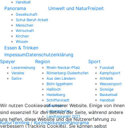
Handball
Panorama
Umwelt und Natur
Freizeit
Gesellschaft
Schul-Beruf-Arbeit
Menschen
Wirtschaft
Kirchen
Wissen
Essen & Trinken
Impessum
Datenschutzerklärung
Speyer
Region
Sport
Lesermeinung
Rhein-Neckar-Pfalz
Fussball
Vereine
Römerberg-Dudenhofen
Kampfsport
Satire
Aus den Ländern
Athletik
Böhl-Iggelheim
Wassersport
Haßloch
Sonsige
Heidelberg
Basketball
Schifferstadt
Handball
Wir nutzen Cookies auf unserer Website. Einige von ihnen
Mannheim
Ludwigshafen
sind essenziell für den Betrieb der Seite, während andere
Landtagswahl 2021
uns helfen, diese Website und die Nutzererfahrung zu
Kultur
Termine / Kurzmeldungen
Panorama
verbessern (Tracking Cookies). Sie können selbst