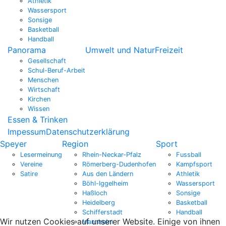
Athletik
Wassersport
Sonsige
Basketball
Handball
Panorama
Umwelt und Natur
Freizeit
Gesellschaft
Schul-Beruf-Arbeit
Menschen
Wirtschaft
Kirchen
Wissen
Essen & Trinken
Impessum
Datenschutzerklärung
Speyer
Region
Sport
Lesermeinung
Rhein-Neckar-Pfalz
Fussball
Vereine
Römerberg-Dudenhofen
Kampfsport
Satire
Aus den Ländern
Athletik
Böhl-Iggelheim
Wassersport
Haßloch
Sonsige
Heidelberg
Basketball
Schifferstadt
Handball
Wir nutzen Cookies auf unserer Website. Einige von ihnen
Mannheim