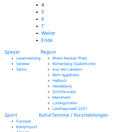
4
5
6
7
Weiter
Ende
Speyer
Region
Lesermeinung
Rhein-Neckar-Pfalz
Vereine
Römerberg-Dudenhofen
Satire
Aus den Ländern
Böhl-Iggelheim
Haßloch
Heidelberg
Schifferstadt
Mannheim
Ludwigshafen
Landtagswahl 2021
Sport
Kultur
Termine / Kurzmeldungen
Fussball
Kampfsport