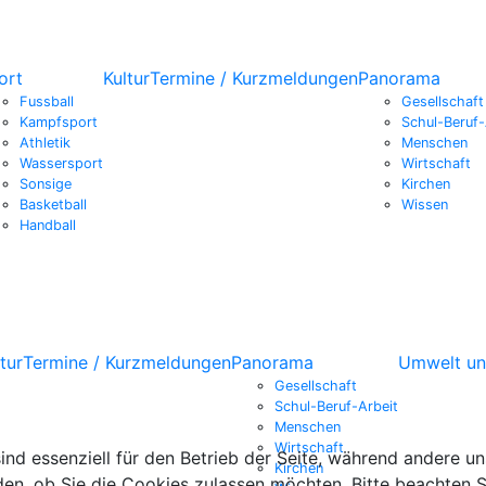
ort
Kultur
Termine / Kurzmeldungen
Panorama
Fussball
Gesellschaft
Kampfsport
Schul-Beruf-
Athletik
Menschen
Wassersport
Wirtschaft
Sonsige
Kirchen
Basketball
Wissen
Handball
tur
Termine / Kurzmeldungen
Panorama
Umwelt un
Gesellschaft
Schul-Beruf-Arbeit
Menschen
Wirtschaft
ind essenziell für den Betrieb der Seite, während andere u
Kirchen
den, ob Sie die Cookies zulassen möchten. Bitte beachten S