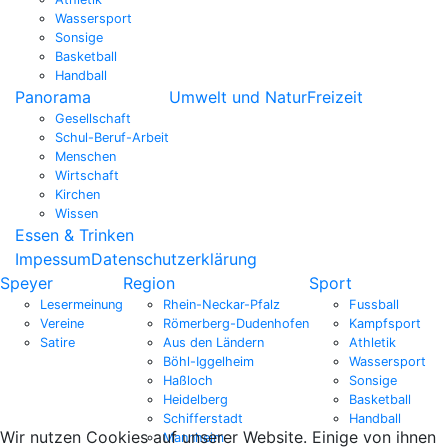
Wassersport
Sonsige
Basketball
Handball
Panorama
Umwelt und Natur
Freizeit
Gesellschaft
Schul-Beruf-Arbeit
Menschen
Wirtschaft
Kirchen
Wissen
Essen & Trinken
Impessum
Datenschutzerklärung
Speyer
Region
Sport
Lesermeinung
Rhein-Neckar-Pfalz
Fussball
Vereine
Römerberg-Dudenhofen
Kampfsport
Satire
Aus den Ländern
Athletik
Böhl-Iggelheim
Wassersport
Haßloch
Sonsige
Heidelberg
Basketball
Schifferstadt
Handball
Wir nutzen Cookies auf unserer Website. Einige von ihnen
Mannheim