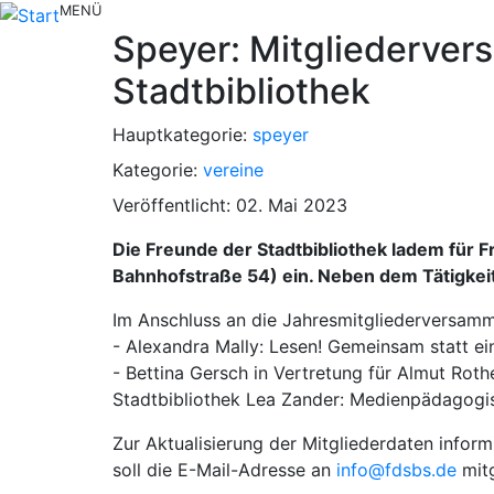
MENÜ
Speyer: Mitgliederver
Stadtbibliothek
Hauptkategorie:
speyer
Kategorie:
vereine
Veröffentlicht: 02. Mai 2023
Die Freunde der Stadtbibliothek ladem für Fr
Bahnhofstraße 54) ein. Neben dem Tätigke
Im Anschluss an die Jahresmitgliederversamml
- Alexandra Mally: Lesen! Gemeinsam statt e
- Bettina Gersch in Vertretung für Almut Roth
Stadtbibliothek Lea Zander: Medienpädagogi
Zur Aktualisierung der Mitgliederdaten infor
soll die E-Mail-Adresse an
info@fdsbs.de
mitg