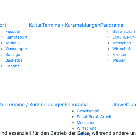
ort
Kultur
Termine / Kurzmeldungen
Panorama
Fussball
Gesellschaft
Kampfsport
Schul-Beruf-
Athletik
Menschen
Wassersport
Wirtschaft
Sonsige
Kirchen
Basketball
Wissen
Handball
tur
Termine / Kurzmeldungen
Panorama
Umwelt un
Gesellschaft
Schul-Beruf-Arbeit
Menschen
Wirtschaft
ind essenziell für den Betrieb der Seite, während andere u
Kirchen