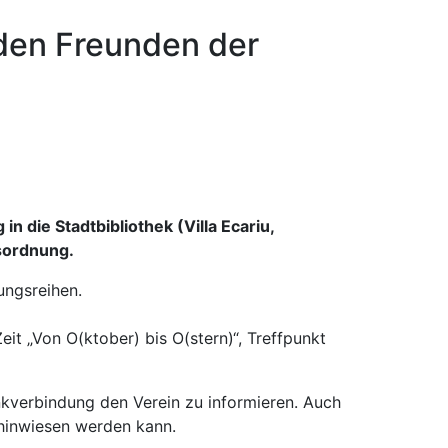
den Freunden der
n die Stadtbibliothek (Villa Ecariu,
esordnung.
ungsreihen.
it „Von O(ktober) bis O(stern)“, Treffpunkt
nkverbindung den Verein zu informieren. Auch
 hinwiesen werden kann.