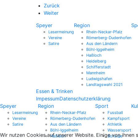
Zurück
Weiter
Speyer
Region
Sp
Lesermeinung
Rhein-Neckar-Pfalz
Vereine
Römerberg-Dudenhofen
Satire
Aus den Ländern
Böhl-Iggelheim
Haßloch
Heidelberg
Schifferstadt
Mannheim
Ludwigshafen
Landtagswahl 2021
Essen & Trinken
Impessum
Datenschutzerklärung
Speyer
Region
Sport
Kul
Lesermeinung
Rhein-Neckar-Pfalz
Fussball
Vereine
Römerberg-Dudenhofen
Kampfsport
Satire
Aus den Ländern
Athletik
Böhl-Iggelheim
Wassersport
Wir nutzen Cookies auf unserer Website. Einige von ihnen s
Haßloch
Sonsige