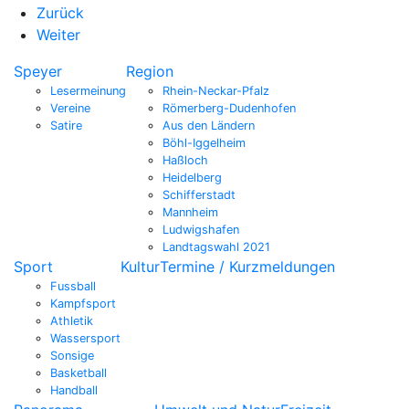
Zurück
Weiter
Speyer
Region
Lesermeinung
Rhein-Neckar-Pfalz
Vereine
Römerberg-Dudenhofen
Satire
Aus den Ländern
Böhl-Iggelheim
Haßloch
Heidelberg
Schifferstadt
Mannheim
Ludwigshafen
Landtagswahl 2021
Sport
Kultur
Termine / Kurzmeldungen
Fussball
Kampfsport
Athletik
Wassersport
Sonsige
Basketball
Handball