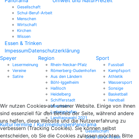
Panorama
Umwelt und Natur
Freizeit
Gesellschaft
Schul-Beruf-Arbeit
Menschen
Wirtschaft
Kirchen
Wissen
Essen & Trinken
Impessum
Datenschutzerklärung
Speyer
Region
Sport
Lesermeinung
Rhein-Neckar-Pfalz
Fussball
Vereine
Römerberg-Dudenhofen
Kampfsport
Satire
Aus den Ländern
Athletik
Böhl-Iggelheim
Wassersport
Haßloch
Sonsige
Heidelberg
Basketball
Schifferstadt
Handball
Wir nutzen Cookies auf unserer Website. Einige von ihnen
Mannheim
Ludwigshafen
sind essenziell für den Betrieb der Seite, während andere
Landtagswahl 2021
uns helfen, diese Website und die Nutzererfahrung zu
Kultur
Termine / Kurzmeldungen
Panorama
verbessern (Tracking Cookies). Sie können selbst
Gesellschaft
entscheiden, ob Sie die Cookies zulassen möchten. Bitte
Schul-Beruf-Arbeit