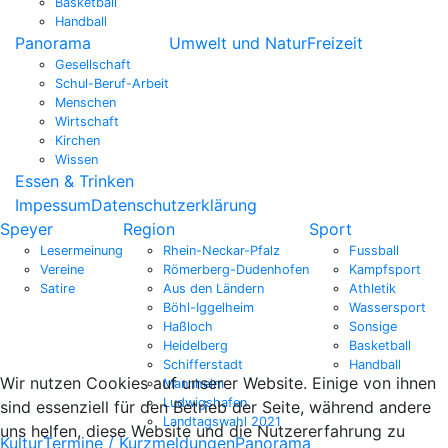
Basketball
Handball
Panorama
Umwelt und Natur
Freizeit
Gesellschaft
Schul-Beruf-Arbeit
Menschen
Wirtschaft
Kirchen
Wissen
Essen & Trinken
Impessum
Datenschutzerklärung
Speyer
Region
Sport
Lesermeinung
Rhein-Neckar-Pfalz
Fussball
Vereine
Römerberg-Dudenhofen
Kampfsport
Satire
Aus den Ländern
Athletik
Böhl-Iggelheim
Wassersport
Haßloch
Sonsige
Heidelberg
Basketball
Schifferstadt
Handball
Wir nutzen Cookies auf unserer Website. Einige von ihnen
Mannheim
Ludwigshafen
sind essenziell für den Betrieb der Seite, während andere
Landtagswahl 2021
uns helfen, diese Website und die Nutzererfahrung zu
Kultur
Termine / Kurzmeldungen
Panorama