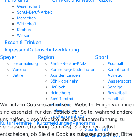
Gesellschaft
Schul-Beruf-Arbeit
Menschen
Wirtschaft
Kirchen
Wissen
Essen & Trinken
Impessum
Datenschutzerklärung
Speyer
Region
Sport
Lesermeinung
Rhein-Neckar-Pfalz
Fussball
Vereine
Römerberg-Dudenhofen
Kampfsport
Satire
Aus den Ländern
Athletik
Böhl-Iggelheim
Wassersport
Haßloch
Sonsige
Heidelberg
Basketball
Schifferstadt
Handball
Wir nutzen Cookies auf unserer Website. Einige von ihnen
Mannheim
Ludwigshafen
sind essenziell für den Betrieb der Seite, während andere
Landtagswahl 2021
uns helfen, diese Website und die Nutzererfahrung zu
Kultur
Termine / Kurzmeldungen
Panorama
verbessern (Tracking Cookies). Sie können selbst
Gesellschaft
entscheiden, ob Sie die Cookies zulassen möchten. Bitte
Schul-Beruf-Arbeit