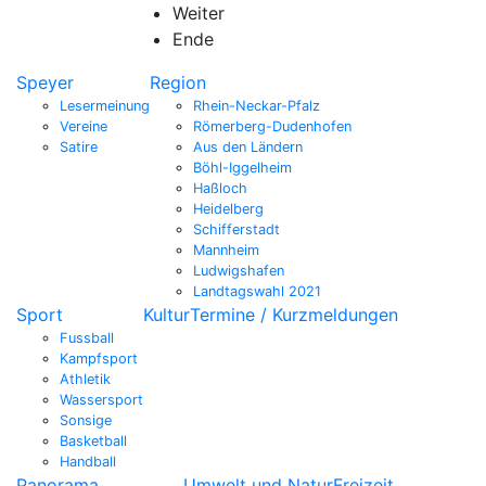
Weiter
Ende
Speyer
Region
Lesermeinung
Rhein-Neckar-Pfalz
Vereine
Römerberg-Dudenhofen
Satire
Aus den Ländern
Böhl-Iggelheim
Haßloch
Heidelberg
Schifferstadt
Mannheim
Ludwigshafen
Landtagswahl 2021
Sport
Kultur
Termine / Kurzmeldungen
Fussball
Kampfsport
Athletik
Wassersport
Sonsige
Basketball
Handball
Panorama
Umwelt und Natur
Freizeit