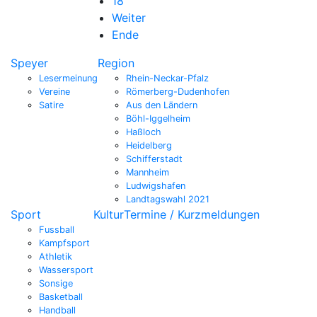
18
Weiter
Ende
Speyer
Region
Lesermeinung
Rhein-Neckar-Pfalz
Vereine
Römerberg-Dudenhofen
Satire
Aus den Ländern
Böhl-Iggelheim
Haßloch
Heidelberg
Schifferstadt
Mannheim
Ludwigshafen
Landtagswahl 2021
Sport
Kultur
Termine / Kurzmeldungen
Fussball
Kampfsport
Athletik
Wassersport
Sonsige
Basketball
Handball