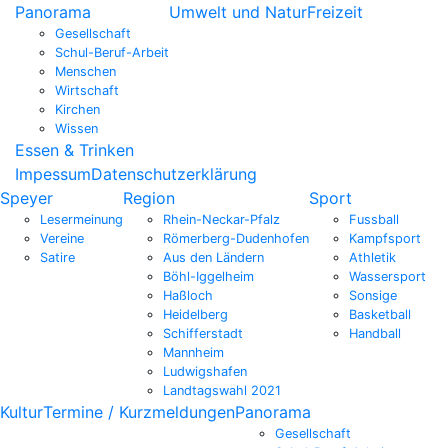
Panorama
Umwelt und Natur
Freizeit
Gesellschaft
Schul-Beruf-Arbeit
Menschen
Wirtschaft
Kirchen
Wissen
Essen & Trinken
Impessum
Datenschutzerklärung
Speyer
Region
Sport
Lesermeinung
Rhein-Neckar-Pfalz
Fussball
Vereine
Römerberg-Dudenhofen
Kampfsport
Satire
Aus den Ländern
Athletik
Böhl-Iggelheim
Wassersport
Haßloch
Sonsige
Heidelberg
Basketball
Schifferstadt
Handball
Mannheim
Ludwigshafen
Landtagswahl 2021
Kultur
Termine / Kurzmeldungen
Panorama
Gesellschaft