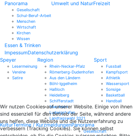
Panorama
Umwelt und Natur
Freizeit
Gesellschaft
Schul-Beruf-Arbeit
Menschen
Wirtschaft
Kirchen
Wissen
Essen & Trinken
Impessum
Datenschutzerklärung
Speyer
Region
Sport
Lesermeinung
Rhein-Neckar-Pfalz
Fussball
Vereine
Römerberg-Dudenhofen
Kampfsport
Satire
Aus den Ländern
Athletik
Böhl-Iggelheim
Wassersport
Haßloch
Sonsige
Heidelberg
Basketball
Schifferstadt
Handball
Wir nutzen Cookies auf unserer Website. Einige von ihnen
Mannheim
Ludwigshafen
sind essenziell für den Betrieb der Seite, während andere
Landtagswahl 2021
uns helfen, diese Website und die Nutzererfahrung zu
Kultur
Termine / Kurzmeldungen
Panorama
verbessern (Tracking Cookies). Sie können selbst
Gesellschaft
entscheiden, ob Sie die Cookies zulassen möchten. Bitte