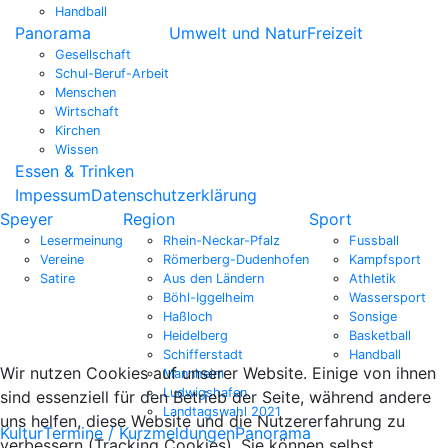
Handball
Panorama
Umwelt und Natur
Freizeit
Gesellschaft
Schul-Beruf-Arbeit
Menschen
Wirtschaft
Kirchen
Wissen
Essen & Trinken
Impessum
Datenschutzerklärung
Speyer
Region
Sport
Lesermeinung
Rhein-Neckar-Pfalz
Fussball
Vereine
Römerberg-Dudenhofen
Kampfsport
Satire
Aus den Ländern
Athletik
Böhl-Iggelheim
Wassersport
Haßloch
Sonsige
Heidelberg
Basketball
Schifferstadt
Handball
Wir nutzen Cookies auf unserer Website. Einige von ihnen
Mannheim
Ludwigshafen
sind essenziell für den Betrieb der Seite, während andere
Landtagswahl 2021
uns helfen, diese Website und die Nutzererfahrung zu
Kultur
Termine / Kurzmeldungen
Panorama
verbessern (Tracking Cookies). Sie können selbst