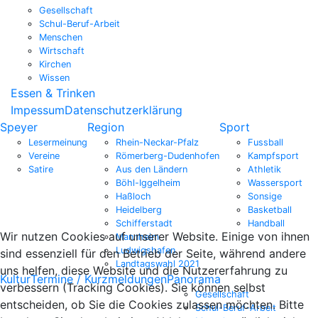
Gesellschaft
Schul-Beruf-Arbeit
Menschen
Wirtschaft
Kirchen
Wissen
Essen & Trinken
Impessum
Datenschutzerklärung
Speyer
Region
Sport
Lesermeinung
Rhein-Neckar-Pfalz
Fussball
Vereine
Römerberg-Dudenhofen
Kampfsport
Satire
Aus den Ländern
Athletik
Böhl-Iggelheim
Wassersport
Haßloch
Sonsige
Heidelberg
Basketball
Schifferstadt
Handball
Wir nutzen Cookies auf unserer Website. Einige von ihnen
Mannheim
Ludwigshafen
sind essenziell für den Betrieb der Seite, während andere
Landtagswahl 2021
uns helfen, diese Website und die Nutzererfahrung zu
Kultur
Termine / Kurzmeldungen
Panorama
verbessern (Tracking Cookies). Sie können selbst
Gesellschaft
entscheiden, ob Sie die Cookies zulassen möchten. Bitte
Schul-Beruf-Arbeit