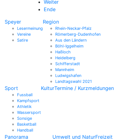
Weiter
Ende
Speyer
Region
Lesermeinung
Rhein-Neckar-Pfalz
Vereine
Römerberg-Dudenhofen
Satire
Aus den Ländern
Böhl-Iggelheim
Haßloch
Heidelberg
Schifferstadt
Mannheim
Ludwigshafen
Landtagswahl 2021
Sport
Kultur
Termine / Kurzmeldungen
Fussball
Kampfsport
Athletik
Wassersport
Sonsige
Basketball
Handball
Panorama
Umwelt und Natur
Freizeit