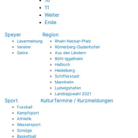
11
Weiter
Ende
Speyer
Region
Lesermeinung
Rhein-Neckar-Pfalz
Vereine
Römerberg-Dudenhofen
Satire
Aus den Ländern
Böhl-Iggelheim
Haßloch
Heidelberg
Schifferstadt
Mannheim
Ludwigshafen
Landtagswahl 2021
Sport
Kultur
Termine / Kurzmeldungen
Fussball
Kampfsport
Athletik
Wassersport
Sonsige
Basketball