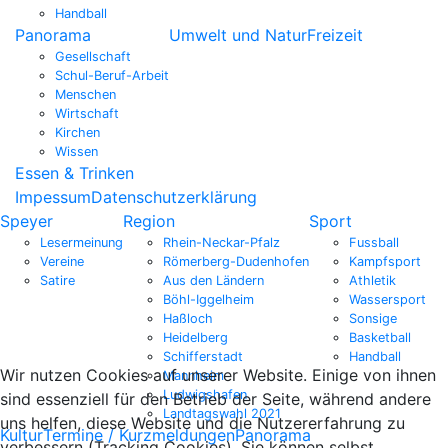
Handball
Panorama
Umwelt und Natur
Freizeit
Gesellschaft
Schul-Beruf-Arbeit
Menschen
Wirtschaft
Kirchen
Wissen
Essen & Trinken
Impessum
Datenschutzerklärung
Speyer
Region
Sport
Lesermeinung
Rhein-Neckar-Pfalz
Fussball
Vereine
Römerberg-Dudenhofen
Kampfsport
Satire
Aus den Ländern
Athletik
Böhl-Iggelheim
Wassersport
Haßloch
Sonsige
Heidelberg
Basketball
Schifferstadt
Handball
Wir nutzen Cookies auf unserer Website. Einige von ihnen
Mannheim
Ludwigshafen
sind essenziell für den Betrieb der Seite, während andere
Landtagswahl 2021
uns helfen, diese Website und die Nutzererfahrung zu
Kultur
Termine / Kurzmeldungen
Panorama
verbessern (Tracking Cookies). Sie können selbst