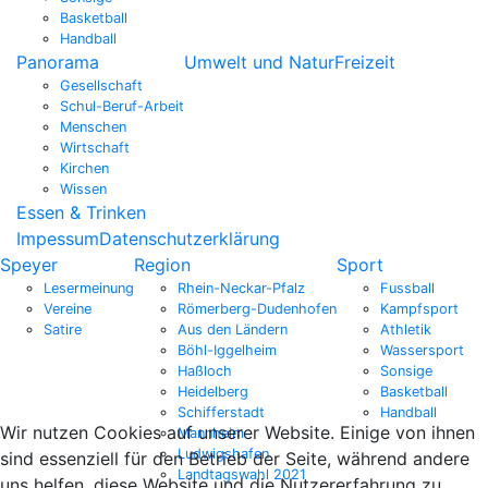
Basketball
Handball
Panorama
Umwelt und Natur
Freizeit
Gesellschaft
Schul-Beruf-Arbeit
Menschen
Wirtschaft
Kirchen
Wissen
Essen & Trinken
Impessum
Datenschutzerklärung
Speyer
Region
Sport
Lesermeinung
Rhein-Neckar-Pfalz
Fussball
Vereine
Römerberg-Dudenhofen
Kampfsport
Satire
Aus den Ländern
Athletik
Böhl-Iggelheim
Wassersport
Haßloch
Sonsige
Heidelberg
Basketball
Schifferstadt
Handball
Wir nutzen Cookies auf unserer Website. Einige von ihnen
Mannheim
Ludwigshafen
sind essenziell für den Betrieb der Seite, während andere
Landtagswahl 2021
uns helfen, diese Website und die Nutzererfahrung zu