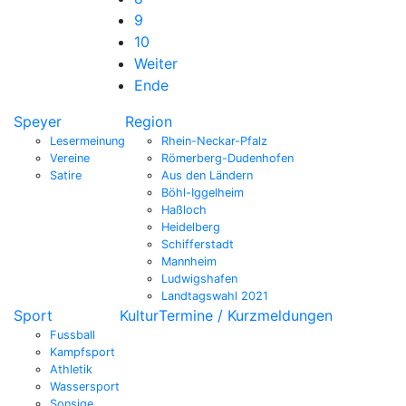
9
10
Weiter
Ende
Speyer
Region
Lesermeinung
Rhein-Neckar-Pfalz
Vereine
Römerberg-Dudenhofen
Satire
Aus den Ländern
Böhl-Iggelheim
Haßloch
Heidelberg
Schifferstadt
Mannheim
Ludwigshafen
Landtagswahl 2021
Sport
Kultur
Termine / Kurzmeldungen
Fussball
Kampfsport
Athletik
Wassersport
Sonsige