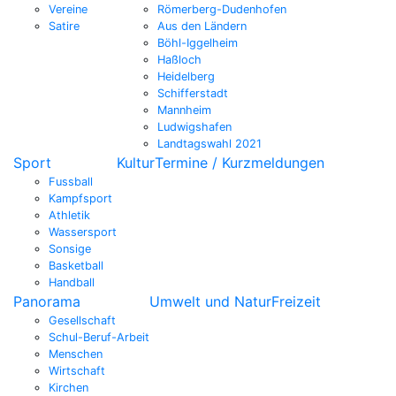
Vereine
Römerberg-Dudenhofen
Satire
Aus den Ländern
Böhl-Iggelheim
Haßloch
Heidelberg
Schifferstadt
Mannheim
Ludwigshafen
Landtagswahl 2021
Sport
Kultur
Termine / Kurzmeldungen
Fussball
Kampfsport
Athletik
Wassersport
Sonsige
Basketball
Handball
Panorama
Umwelt und Natur
Freizeit
Gesellschaft
Schul-Beruf-Arbeit
Menschen
Wirtschaft
Kirchen