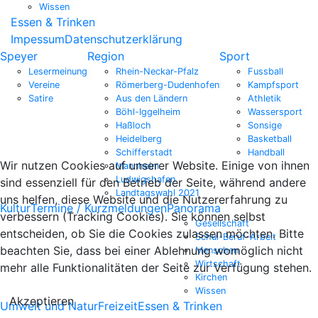
Wissen
Essen & Trinken
Impessum
Datenschutzerklärung
Speyer
Region
Sport
Lesermeinung
Rhein-Neckar-Pfalz
Fussball
Vereine
Römerberg-Dudenhofen
Kampfsport
Satire
Aus den Ländern
Athletik
Böhl-Iggelheim
Wassersport
Haßloch
Sonsige
Heidelberg
Basketball
Schifferstadt
Handball
Wir nutzen Cookies auf unserer Website. Einige von ihnen
Mannheim
Ludwigshafen
sind essenziell für den Betrieb der Seite, während andere
Landtagswahl 2021
uns helfen, diese Website und die Nutzererfahrung zu
Kultur
Termine / Kurzmeldungen
Panorama
verbessern (Tracking Cookies). Sie können selbst
Gesellschaft
entscheiden, ob Sie die Cookies zulassen möchten. Bitte
Schul-Beruf-Arbeit
beachten Sie, dass bei einer Ablehnung womöglich nicht
Menschen
Wirtschaft
mehr alle Funktionalitäten der Seite zur Verfügung stehen.
Kirchen
Wissen
Akzeptieren
Umwelt und Natur
Freizeit
Essen & Trinken