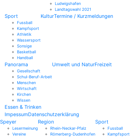
Ludwigshafen
Landtagswahl 2021
Sport
Kultur
Termine / Kurzmeldungen
Fussball
Kampfsport
Athletik
Wassersport
Sonsige
Basketball
Handball
Panorama
Umwelt und Natur
Freizeit
Gesellschaft
Schul-Beruf-Arbeit
Menschen
Wirtschaft
Kirchen
Wissen
Essen & Trinken
Impessum
Datenschutzerklärung
Speyer
Region
Sport
Lesermeinung
Rhein-Neckar-Pfalz
Fussball
Vereine
Römerberg-Dudenhofen
Kampfsport