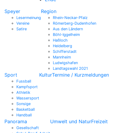
Speyer
Region
Lesermeinung
Rhein-Neckar-Pfalz
Vereine
Römerberg-Dudenhofen
Satire
Aus den Ländern
Böhl-Iggelheim
Haßloch
Heidelberg
Schifferstadt
Mannheim
Ludwigshafen
Landtagswahl 2021
Sport
Kultur
Termine / Kurzmeldungen
Fussball
Kampfsport
Athletik
Wassersport
Sonsige
Basketball
Handball
Panorama
Umwelt und Natur
Freizeit
Gesellschaft