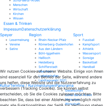
Schul-Beruf-Arbeit
Menschen
Wirtschaft
Kirchen
Wissen
Essen & Trinken
Impessum
Datenschutzerklärung
Speyer
Region
Sport
Lesermeinung
Rhein-Neckar-Pfalz
Fussball
Vereine
Römerberg-Dudenhofen
Kampfsport
Satire
Aus den Ländern
Athletik
Böhl-Iggelheim
Wassersport
Haßloch
Sonsige
Heidelberg
Basketball
Schifferstadt
Handball
Wir nutzen Cookies auf unserer Website. Einige von ihnen
Mannheim
Ludwigshafen
sind essenziell für den Betrieb der Seite, während andere
Landtagswahl 2021
uns helfen, diese Website und die Nutzererfahrung zu
Kultur
Termine / Kurzmeldungen
Panorama
verbessern (Tracking Cookies). Sie können selbst
Gesellschaft
entscheiden, ob Sie die Cookies zulassen möchten. Bitte
Schul-Beruf-Arbeit
beachten Sie, dass bei einer Ablehnung womöglich nicht
Menschen
Wirtschaft
mehr alle Funktionalitäten der Seite zur Verfügung stehen.