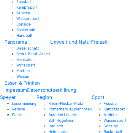
Fussball
Kampfsport
Athletik
Wassersport
Sonsige
Basketball
Handball
Panorama
Umwelt und Natur
Freizeit
Gesellschaft
Schul-Beruf-Arbeit
Menschen
Wirtschaft
Kirchen
Wissen
Essen & Trinken
Impessum
Datenschutzerklärung
Speyer
Region
Sport
Lesermeinung
Rhein-Neckar-Pfalz
Fussball
Vereine
Römerberg-Dudenhofen
Kampfsport
Satire
Aus den Ländern
Athletik
Böhl-Iggelheim
Wassersport
Haßloch
Sonsige
Heidelberg
Basketball