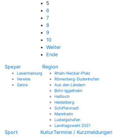
5
6
7
8
9
10
Weiter
Ende
Speyer
Region
Lesermeinung
Rhein-Neckar-Pfalz
Vereine
Römerberg-Dudenhofen
Satire
Aus den Ländern
Böhl-Iggelheim
Haßloch
Heidelberg
Schifferstadt
Mannheim
Ludwigshafen
Landtagswahl 2021
Sport
Kultur
Termine / Kurzmeldungen